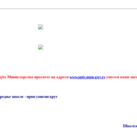
ајту Министарства просвете на адреси
www.upis.mpn.gov.rs
уносом ваше шес
у средње школе - први уписни круг
Школск