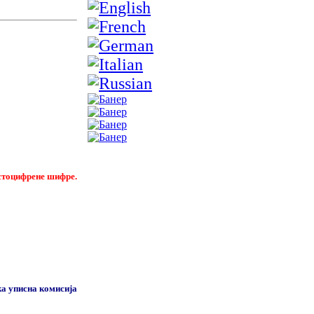
тоцифрене шифре.
а уписна комисија