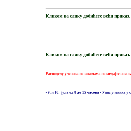
Кликом на слику добићете већи приказ.
Кликом на слику добићете већи приказ.
Расподелу ученика по школама погледајте и на с
- 9. и 10. јула од 8 до 15 часова - Упис ученика 