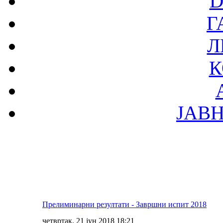
D
Г
Л
К
ЈАВ
Прелиминарни резултати - Завршни испит 2018
четвртак, 21 јун 2018 18:21