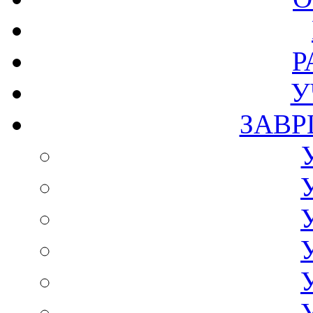
Р
У
ЗАВР