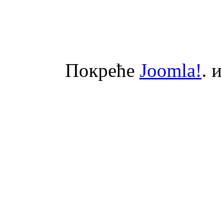
Покреће
Joomla!
. 