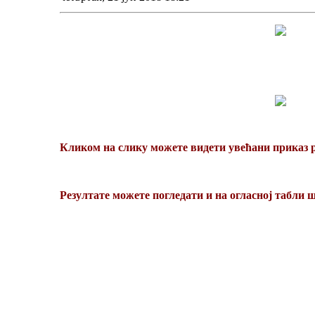
Кликом на слику можете видети увећани приказ р
Резултате можете погледати и на огласној табли шк