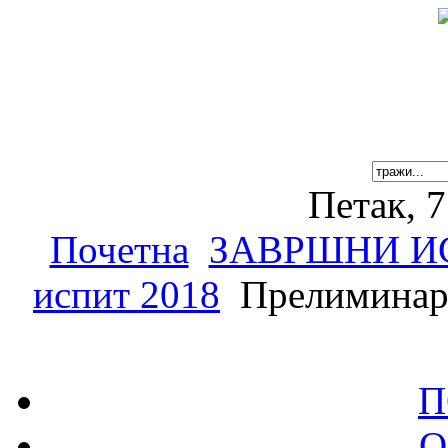
Петак, 7
Почетна
ЗАВРШНИ И
испит 2018
Прелиминарн
П
О