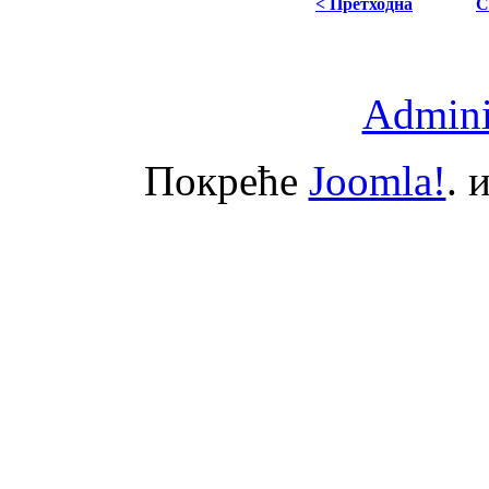
< Претходна
С
Adminis
Покреће
Joomla!
. 