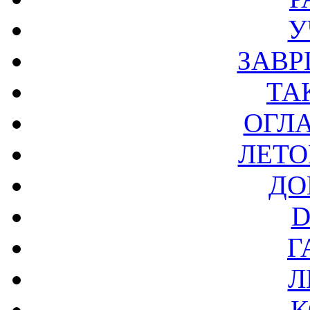
У
ЗАВР
ТА
ОГЛ
ЛЕТО
ДО
D
Г
Л
К