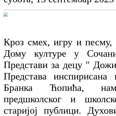
Кроз смех, игру и песму,
Дому културе у Сочан
Представи за децу " Дож
Представа инспирисана
Бранка Ћопића, на
предшколског и школск
старијој публици. Духов