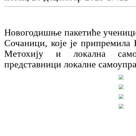
Новогодишње пакетиће учениц
Сочаници, које је припремила 
Метохију и локална само
представници локалне самоупра