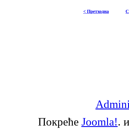
< Претходна
С
Adminis
Покреће
Joomla!
. 