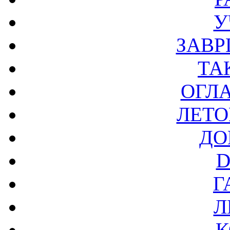
У
ЗАВР
ТА
ОГЛ
ЛЕТО
ДО
D
Г
Л
К