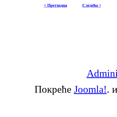
< Претходна
Следећа >
Adminis
Покреће
Joomla!
. 