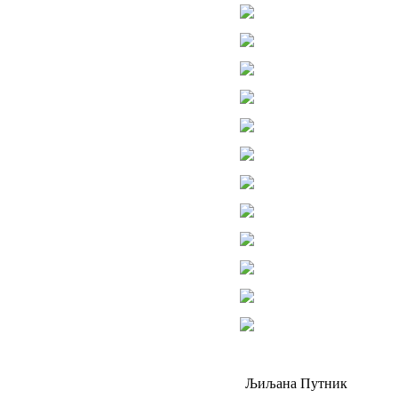
Љиљана Путник