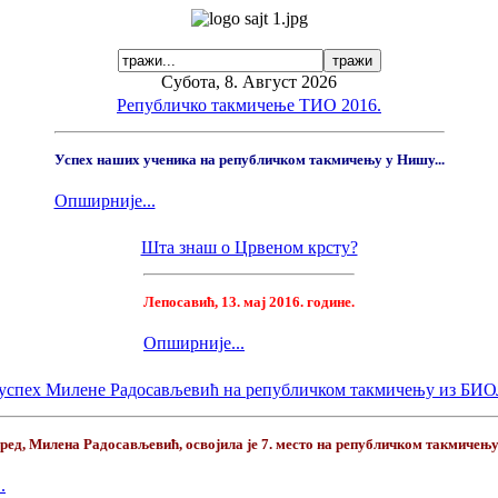
Субота, 8. Август 2026
Републичко такмичење ТИО 2016.
Успех наших ученика на републичком такмичењу у Нишу...
Опширније...
Шта знаш о Црвеном крсту?
Лепосавић, 13. мај 2016. године.
Опширније...
успех Милене Радосављевић на републичком такмичењу из Б
ред, Милена Радосављевић, освојила је 7. место на републичком такмичењу 
.