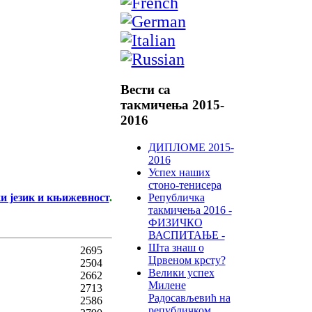
Вести са
такмичења 2015-
2016
ДИПЛОМЕ 2015-
2016
Успех наших
стоно-тенисера
Републичка
и језик и књижевност
.
такмичења 2016 -
ФИЗИЧКО
ВАСПИТАЊЕ -
Шта знаш о
2695
Црвеном крсту?
2504
Велики успех
2662
Милене
2713
Радосављевић на
2586
републичком