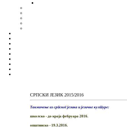
СРПСКИ ЈЕЗИК 2015/2016
Такмичење
из
српског
језика
и
језичке
културе:
школско -
до краја фебруара 2016.
општинско -
19.3.2016.