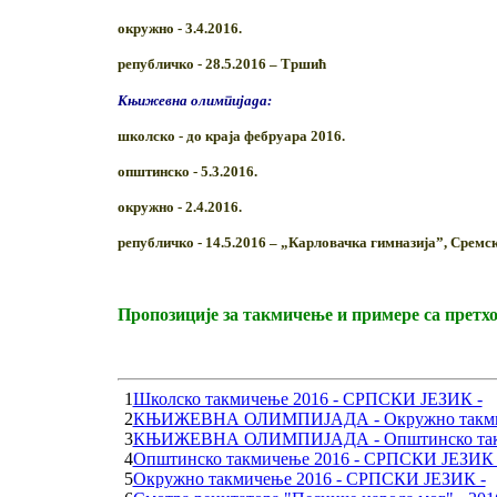
окружно
-
3.4.2016.
републичко
-
28.5.2016 ‒ Тршић
Књижевна олимпијада:
школско -
до краја фебруара 2016.
општинско -
5.3.2016.
окружно -
2.4.2016.
републичко - 14.5.2016 ‒ „Карловачка гимназија”, Сремс
Пропозиције за такмичење и примере са претх
1
Школско такмичење 2016 - СРПСКИ ЈЕЗИК -
2
КЊИЖЕВНА ОЛИМПИЈАДА - Окружно такмич
3
КЊИЖЕВНА ОЛИМПИЈАДА - Општинско так
4
Општинско такмичење 2016 - СРПСКИ ЈЕЗИК 
5
Окружно такмичење 2016 - СРПСКИ ЈЕЗИК -