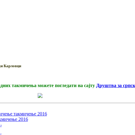
ки Карловци
одних такмичења можете погледати на сајту
Друштва за српск
ење такмичење 2016
мичење 2016
-