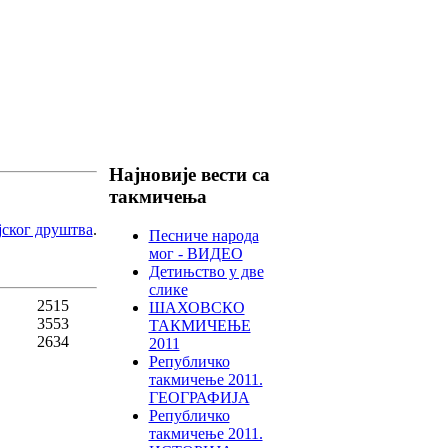
Најновије вести са
такмичења
јског друштва
.
Песниче народа
мог - ВИДЕО
Детињство у две
слике
2515
ШАХОВСКО
3553
ТАКМИЧЕЊЕ
2634
2011
Републичко
такмичење 2011.
ГЕОГРАФИЈА
Републичко
такмичење 2011.