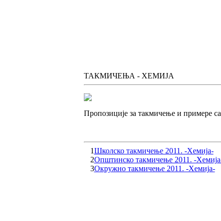
ТАКМИЧЕЊА - ХЕМИЈА
Пропозиције за такмичење и примере са
1
Школско такмичење 2011. -Хемија-
2
Општинско такмичење 2011. -Хемија
3
Окружно такмичење 2011. -Хемија-