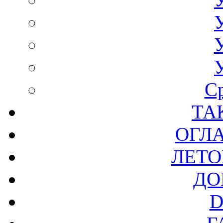
С
ТА
ОГЛ
ЛЕТО
ДО
D