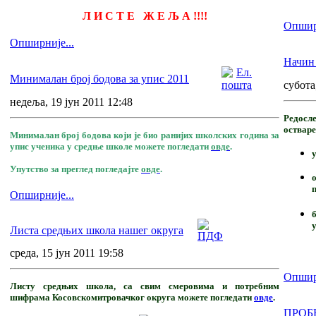
Л И С Т Е Ж Е Љ А !!!!
Опширн
Опширније...
Начин 
Минималан број бодова за упис 2011
субота
недеља, 19 јун 2011 12:48
Редосл
остваре
Минималан број бодова који је био ранијих школских година за
упис ученика у средње школе можете погледати
овде
.
Упутство за преглед погледајте
овде
.
о
Опширније...
Листа средњих школа нашег округа
среда, 15 јун 2011 19:58
Опширн
Листу средњих школа, са свим смеровима и потребним
шифрама Косовскомитровачког округа можете погледати
овде
.
ПРОБ