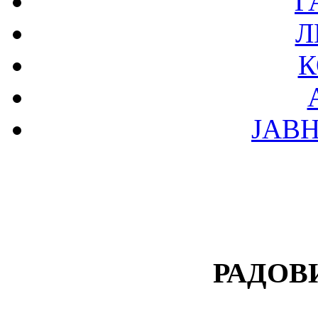
Г
Л
К
ЈАВ
РАДОВ