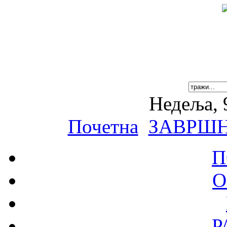
Недеља, 
Почетна
ЗАВРШН
П
О
Р