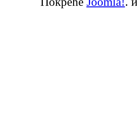
Покреће
Joomla!
. 